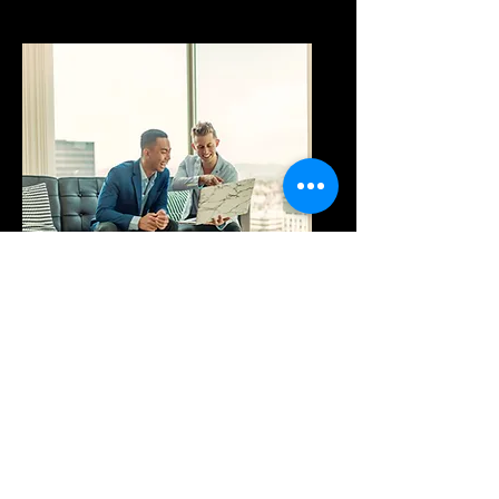
Recrutement
strategique
Transformer le
processus d’embauche
de bout en bout pour les