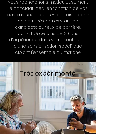
Nous recherchons méticuleusement
le candidat idéal en fonction de vos
besoins spécifiques - à la fois à partir
de notre réseau existant de
candidats curieux de carrière,
constitué de plus de 20 ans
d'expérience dans votre secteur, et
d'une sensibilisation spécifique
ciblant l'ensemble du marché.
Très expérimenté