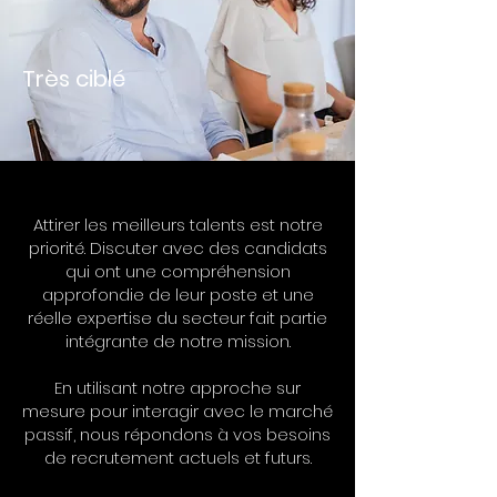
Très ciblé
Attirer les meilleurs talents est notre
priorité. Discuter avec des candidats
qui ont une compréhension
approfondie de leur poste et une
réelle expertise du secteur fait partie
intégrante de notre mission.
En utilisant notre approche sur
mesure pour interagir avec le marché
passif, nous répondons à vos besoins
de recrutement actuels et futurs.